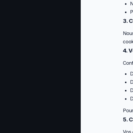
N
P
3. 
Nous
cooki
4. 
Conf
D
D
D
D
Pour
5. 
Vos 