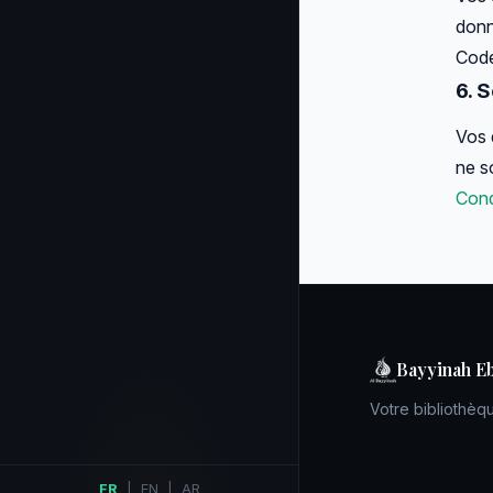
donn
Code
6. 
Vos 
ne s
Condi
Bayyinah E
Votre bibliothèq
FR
|
EN
|
AR