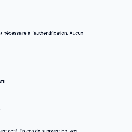
 nécessaire à l'authentification. Aucun
fil
l
r
st actif. En cas de suppression, vos